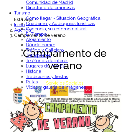
Comunidad de Madrid
Directorio de empresas
Turismo
Cómo llegar - Situación Geográfica
Está aquí:
Cuaderno y Audioguías turísticas
Inicio
Canencia, su entorno natural
Agenda
El Tiempo
Campamento de verano
Alojamiento
Dónde comer
Campamento de
Tráfico y Callejero
Transportes
Teléfonos de interés
verano
Lugares de interés
Historia
Tradiciones y fiestas
Rutas
Servicios Sociales
Vídeo y galería de imágenes