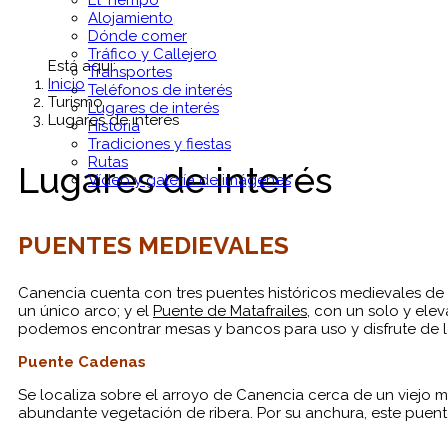
El Tiempo
Alojamiento
Dónde comer
Tráfico y Callejero
Está aquí:
Transportes
Inicio
Teléfonos de interés
Turismo
Lugares de interés
Lugares de interés
Historia
Tradiciones y fiestas
Rutas
Lugares de interés
Vídeo y galería de imágenes
PUENTES MEDIEVALES
Canencia cuenta con tres puentes históricos medievales de in
un único arco; y el
Puente de Matafrailes
, con un solo y ele
podemos encontrar mesas y bancos para uso y disfrute de lo
Puente Cadenas
Se localiza sobre el arroyo de Canencia cerca de un viejo 
abundante vegetación de ribera. Por su anchura, este puent