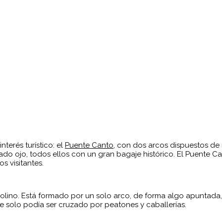
terés turístico: el
Puente Canto
, con dos arcos dispuestos de 
vado ojo, todos ellos con un gran bagaje histórico. El Puente C
s visitantes.
molino. Está formado por un solo arco, de forma algo apuntada,
e solo podía ser cruzado por peatones y caballerías.