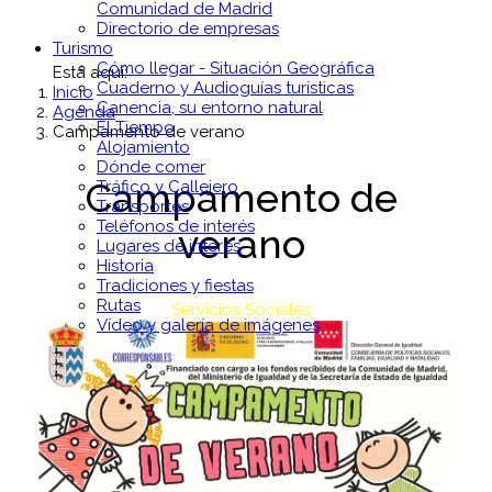
Comunidad de Madrid
Directorio de empresas
Turismo
Cómo llegar - Situación Geográfica
Está aquí:
Cuaderno y Audioguías turísticas
Inicio
Canencia, su entorno natural
Agenda
El Tiempo
Campamento de verano
Alojamiento
Dónde comer
Campamento de
Tráfico y Callejero
Transportes
Teléfonos de interés
verano
Lugares de interés
Historia
Tradiciones y fiestas
Rutas
Servicios Sociales
Vídeo y galería de imágenes