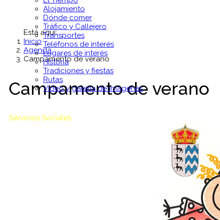
El Tiempo
Alojamiento
Dónde comer
Tráfico y Callejero
Está aquí:
Transportes
Inicio
Teléfonos de interés
Agenda
Lugares de interés
Campamento de verano
Historia
Tradiciones y fiestas
Rutas
Campamento de verano
Vídeo y galería de imágenes
Servicios Sociales