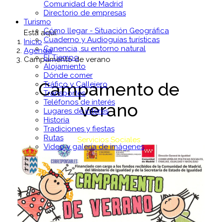
Comunidad de Madrid
Directorio de empresas
Turismo
Cómo llegar - Situación Geográfica
Está aquí:
Cuaderno y Audioguías turísticas
Inicio
Canencia, su entorno natural
Agenda
El Tiempo
Campamento de verano
Alojamiento
Dónde comer
Campamento de
Tráfico y Callejero
Transportes
Teléfonos de interés
verano
Lugares de interés
Historia
Tradiciones y fiestas
Rutas
Servicios Sociales
Vídeo y galería de imágenes