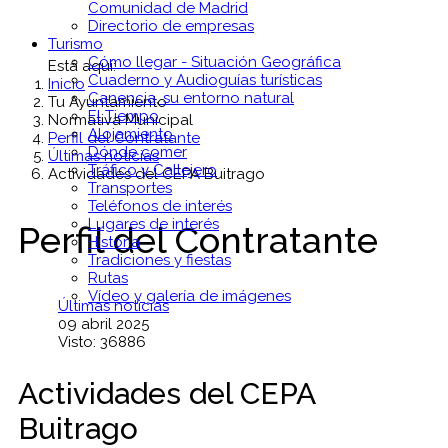
Comunidad de Madrid
Directorio de empresas
Turismo
Cómo llegar - Situación Geográfica
Está aquí:
Cuaderno y Audioguías turísticas
Inicio
Canencia, su entorno natural
Tu Ayuntamiento
El Tiempo
Normativa Municipal
Alojamiento
Perfil del Contratante
Dónde comer
Últimas noticias
Tráfico y Callejero
Actividades del CEPA Buitrago
Transportes
Teléfonos de interés
Lugares de interés
Perfil del Contratante
Historia
Tradiciones y fiestas
Rutas
Vídeo y galería de imágenes
Últimas noticias
09 abril 2025
Visto: 36886
Actividades del CEPA
Buitrago