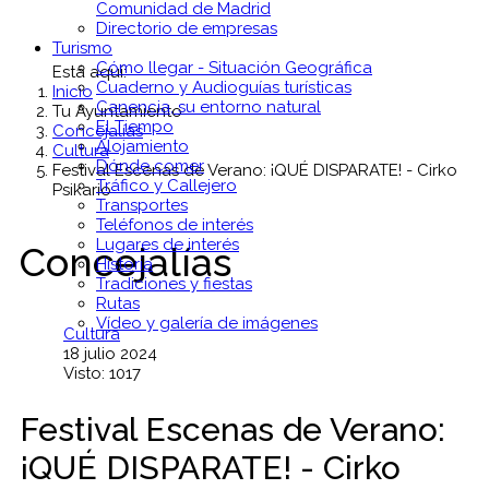
Comunidad de Madrid
Directorio de empresas
Turismo
Cómo llegar - Situación Geográfica
Está aquí:
Cuaderno y Audioguías turísticas
Inicio
Canencia, su entorno natural
Tu Ayuntamiento
El Tiempo
Concejalías
Alojamiento
Cultura
Dónde comer
Festival Escenas de Verano: ¡QUÉ DISPARATE! - Cirko
Tráfico y Callejero
Psikario
Transportes
Teléfonos de interés
Lugares de interés
Concejalías
Historia
Tradiciones y fiestas
Rutas
Vídeo y galería de imágenes
Cultura
18 julio 2024
Visto: 1017
Festival Escenas de Verano:
¡QUÉ DISPARATE! - Cirko