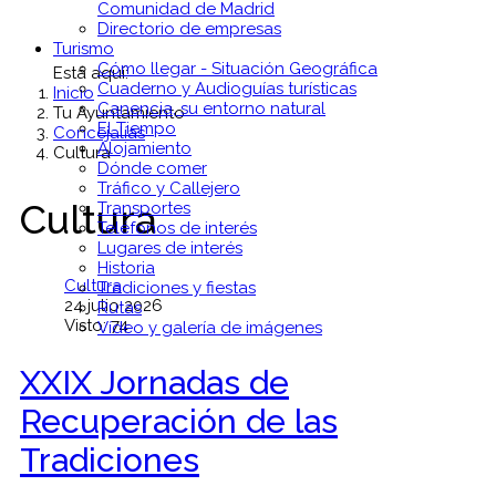
Comunidad de Madrid
Directorio de empresas
Turismo
Cómo llegar - Situación Geográfica
Está aquí:
Cuaderno y Audioguías turísticas
Inicio
Canencia, su entorno natural
Tu Ayuntamiento
El Tiempo
Concejalías
Alojamiento
Cultura
Dónde comer
Tráfico y Callejero
Cultura
Transportes
Teléfonos de interés
Lugares de interés
Historia
Cultura
Tradiciones y fiestas
24 julio 2026
Rutas
Visto: 74
Vídeo y galería de imágenes
XXIX Jornadas de
Recuperación de las
Tradiciones