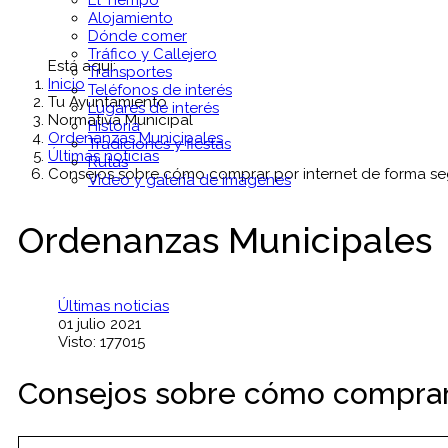
El Tiempo
Alojamiento
Dónde comer
Tráfico y Callejero
Está aquí:
Transportes
Inicio
Teléfonos de interés
Tu Ayuntamiento
Lugares de interés
Normativa Municipal
Historia
Ordenanzas Municipales
Tradiciones y fiestas
Últimas noticias
Rutas
Consejos sobre cómo comprar por internet de forma s
Vídeo y galería de imágenes
Ordenanzas Municipales
Últimas noticias
01 julio 2021
Visto: 177015
Consejos sobre cómo comprar 